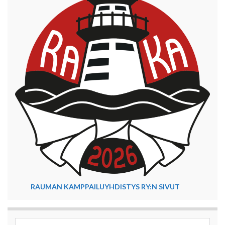
RAUMAN KAMPPAILUYHDISTYS RY:N SIVUT