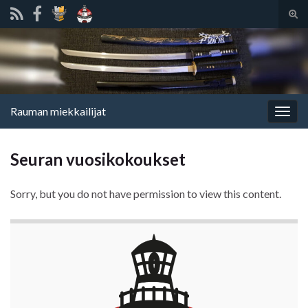
Tog
sear
Search for:
for
Rauman miekkailijat
Togg
navig
Seuran vuosikokoukset
Sorry, but you do not have permission to view this content.