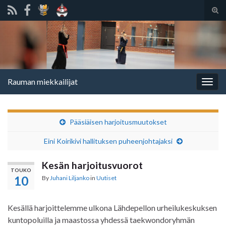
Tog
sear
Search for:
for
Rauman miekkailijat
Togg
navig
Pääsiäisen harjoitusmuutokset
Eini Koirikivi hallituksen puheenjohtajaksi
Kesän harjoitusvuorot
TOUKO
10
By
Juhani Liljanko
in
Uutiset
Kesällä harjoittelemme ulkona Lähdepellon urheilukeskuksen
kuntopoluilla ja maastossa yhdessä taekwondoryhmän