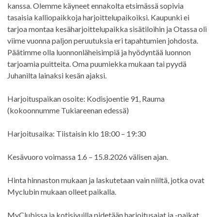
kanssa. Olemme käyneet ennakolta etsimässä sopivia
tasaisia kalliopaikkoja harjoittelupaikoiksi. Kaupunki ei
tarjoa montaa kesäharjoittelupaikka sisätiloihin ja Otassa oli
viime vuonna paljon peruutuksia eri tapahtumien johdosta.
Päätimme olla luonnonläheisimpiä ja hyödyntää luonnon
tarjoamia puitteita. Oma puumiekka mukaan tai pyydä
Juhanilta lainaksi kesän ajaksi.
Harjoituspaikan osoite: Kodisjoentie 91, Rauma
(kokoonnumme Tukiareenan edessä)
Harjoitusaika: Tiistaisin klo 18:00 – 19:30
Kesävuoro voimassa 1.6 – 15.8.2026 välisen ajan.
Hinta hinnaston mukaan ja laskutetaan vain niiltä, jotka ovat
Myclubin mukaan olleet paikalla.
MyClubissa ja kotisivuilla pidetään harjoitusajat ja -paikat