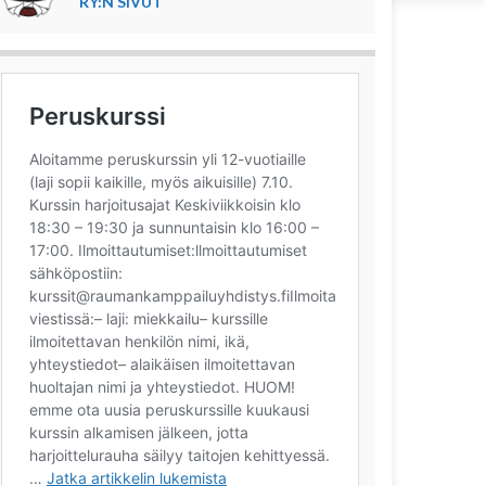
RY:N SIVUT