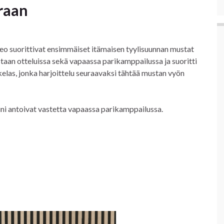
raan
 Leo suorittivat ensimmäiset itämaisen tyylisuunnan mustat
astaan otteluissa sekä vapaassa parikamppailussa ja suoritti
las, jonka harjoittelu seuraavaksi tähtää mustan vyön
Eini antoivat vastetta vapaassa parikamppailussa.