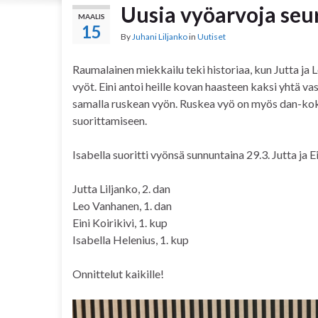
Uusia vyöarvoja seu
MAALIS
15
By
Juhani Liljanko
in
Uutiset
Raumalainen miekkailu teki historiaa, kun Jutta ja
vyöt. Eini antoi heille kovan haasteen kaksi yhtä v
samalla ruskean vyön. Ruskea vyö on myös dan-koke
suorittamiseen.
Isabella suoritti vyönsä sunnuntaina 29.3. Jutta ja 
Jutta Liljanko, 2. dan
Leo Vanhanen, 1. dan
Eini Koirikivi, 1. kup
Isabella Helenius, 1. kup
Onnittelut kaikille!