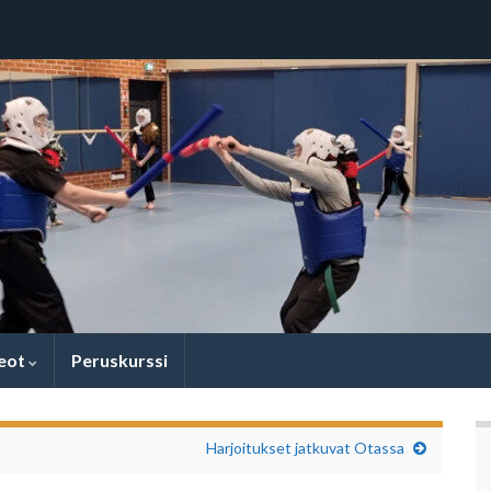
eot
Peruskurssi
Harjoitukset jatkuvat Otassa