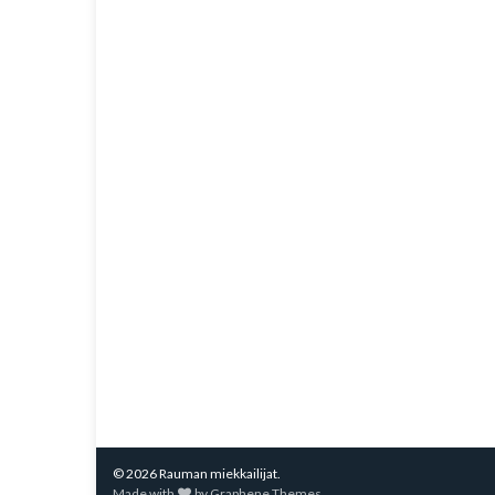
© 2026 Rauman miekkailijat.
Made with
by
Graphene Themes
.