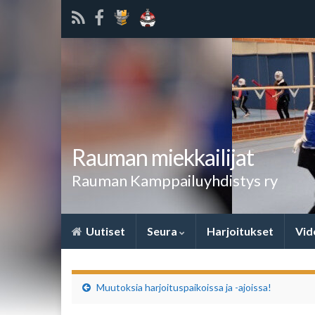
Rauman miekkailijat
Rauman Kamppailuyhdistys ry
Uutiset
Seura
Harjoitukset
Vid
Muutoksia harjoituspaikoissa ja -ajoissa!