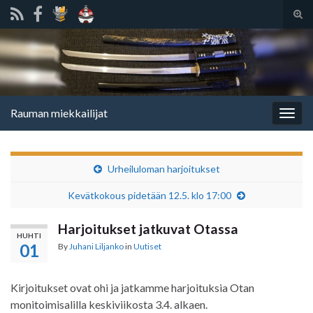
Tog
sear
Search for:
for
Rauman miekkailijat
Togg
navig
Urheiluloman harjoitukset
Kevätkokous pidetään 12.5. klo 17:00
Harjoitukset jatkuvat Otassa
HUHTI
01
By
Juhani Liljanko
in
Uutiset
Kirjoitukset ovat ohi ja jatkamme harjoituksia Otan
monitoimisalilla keskiviikosta 3.4. alkaen.