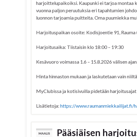
harjoittelupaikoiksi. Kaupunki ei tarjoa montaa k
vuonna paljon peruutuksia eri tapahtumien johdo
luonnon tarjoamia puitteita. Oma puumiekka muka
Harjoituspaikan osoite: Kodisjoentie 91, Raum
Harjoitusaika: Tiistaisin klo 18:00 – 19:30
Kesävuoro voimassa 1.6 – 15.8.2026 välisen ajan
Hinta hinnaston mukaan ja laskutetaan vain niilt
MyClubissa ja kotisivuilla pidetään harjoitusajat j
Lisätietoja:
https://www.raumanmiekkailijat.fi/h
Pääsiäisen harjoit
MAALIS