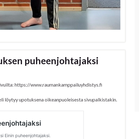
ituksen puheenjohtajaksi
ivuilta: https://www.raumankamppailuyhdistys.fi
li löytyy upotuksena oikeanpuoleisesta sivupalkistakin.