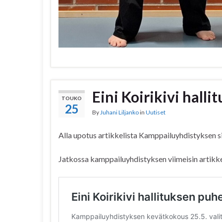
Eini Koirikivi hall
TOUKO
25
By
Juhani Liljanko
in
Uutiset
Alla upotus artikkelista Kamppailuyhdistyksen s
Jatkossa kamppailuyhdistyksen viimeisin artikke