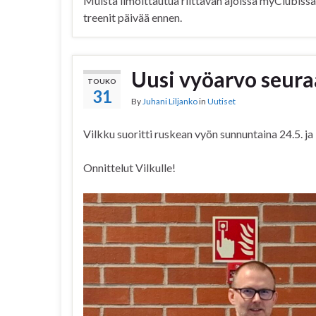
Muista ilmoittautua riittävän ajoissa myClubissa
treenit päivää ennen.
Uusi vyöarvo seur
TOUKO
31
By
Juhani Liljanko
in
Uutiset
Vilkku suoritti ruskean vyön sunnuntaina 24.5. j
Onnittelut Vilkulle!