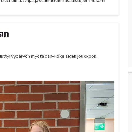
 treeneihin. Ohjaaja suunnittelee osallistujien mukaan
aan
a liittyi vyöarvon myötä dan-kokelaiden joukkoon.