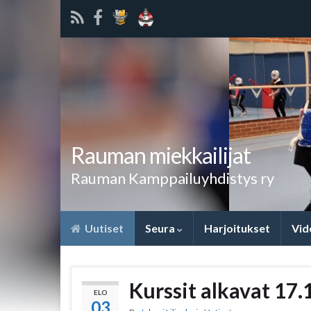
Rauman miekkailijat
Rauman Kamppailuyhdistys ry
Uutiset
Seura
Harjoitukset
Vid
Kurssit alkavat 17.
ELO
03