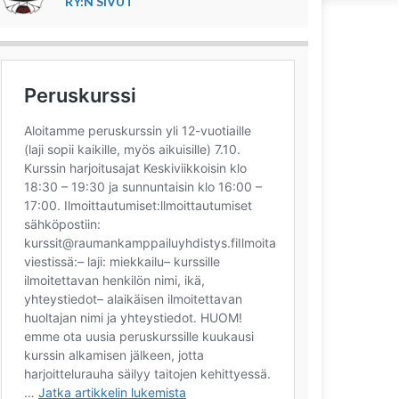
RY:N SIVUT