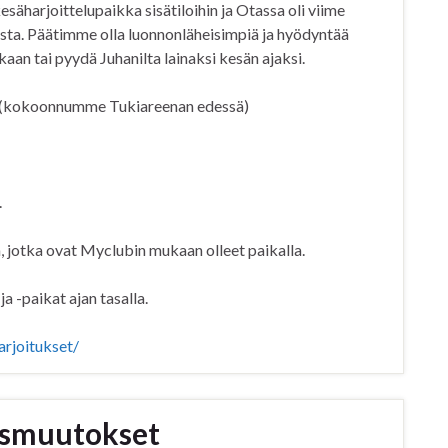
esäharjoittelupaikka sisätiloihin ja Otassa oli viime
sta. Päätimme olla luonnonläheisimpiä ja hyödyntää
an tai pyydä Juhanilta lainaksi kesän ajaksi.
a (kokoonnumme Tukiareenan edessä)
.
ä, jotka ovat Myclubin mukaan olleet paikalla.
a -paikat ajan tasalla.
arjoitukset/
usmuutokset