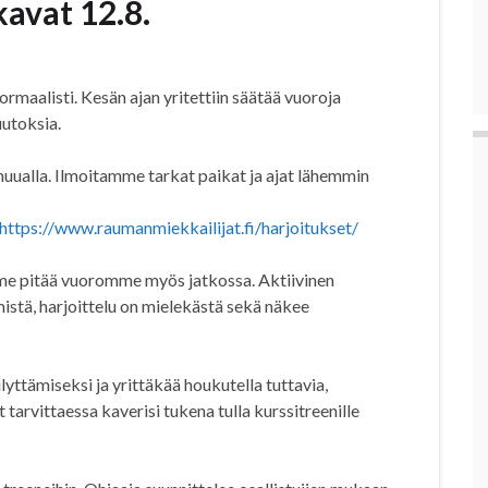
kavat 12.8.
ormaalisti. Kesän ajan yritettiin säätää vuoroja
utoksia.
 muualla. Ilmoitamme tarkat paikat ja ajat lähemmin
https://www.raumanmiekkailijat.fi/harjoitukset/
amme pitää vuoromme myös jatkossa. Aktiivinen
istä, harjoittelu on mielekästä sekä näkee
lyttämiseksi ja yrittäkää houkutella tuttavia,
tarvittaessa kaverisi tukena tulla kurssitreenille