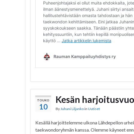
Kesän harjoitusvuo
TOUKO
10
By
Juhani Liljanko
in
Uutiset
Kesällä harjoittelemme ulkona Lähdepellon urhe
taekwondoryhmän kanssa. Olemme käyneet ennako