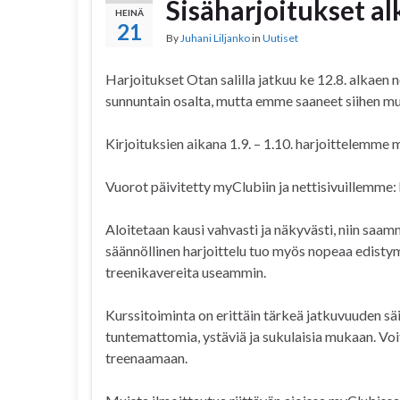
Sisäharjoitukset al
HEINÄ
21
By
Juhani Liljanko
in
Uutiset
Harjoitukset Otan salilla jatkuu ke 12.8. alkaen n
sunnuntain osalta, mutta emme saaneet siihen mu
Kirjoituksien aikana 1.9. – 1.10. harjoittelemme
Vuorot päivitetty myClubiin ja nettisivuillemme:
Aloitetaan kausi vahvasti ja näkyvästi, niin sa
säännöllinen harjoittelu tuo myös nopeaa edistym
treenikavereita useammin.
Kurssitoiminta on erittäin tärkeä jatkuvuuden säi
tuntemattomia, ystäviä ja sukulaisia mukaan. Voit 
treenaamaan.