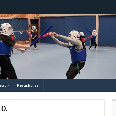
eot
Peruskurssi
10.